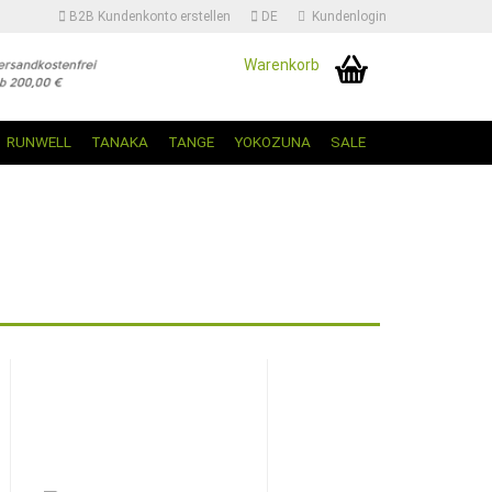
B2B Kundenkonto erstellen
DE
Kundenlogin
Warenkorb
Sprache auswählen | Change Language
RUNWELL
TANAKA
TANGE
YOKOZUNA
SALE
Konto erstellen
Passwort vergessen?
P
TOP