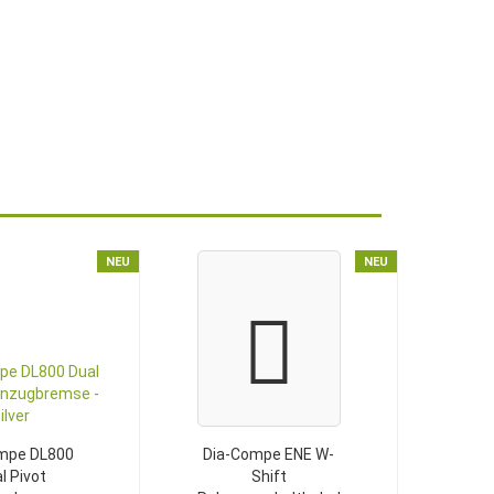
NEU
NEU
mpe DL800
Dia-Compe ENE W-
l Pivot
Shift