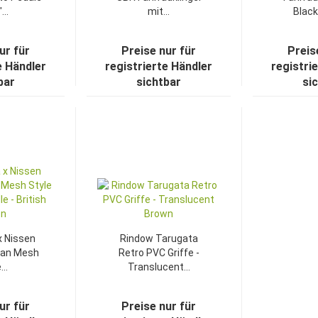
...
mit...
Black 
ur für
Preise nur für
Preis
e Händler
registrierte Händler
registri
bar
sichtbar
si
TOP
TOP
x Nissen
Rindow Tarugata
lian Mesh
Retro PVC Griffe -
..
Translucent...
ur für
Preise nur für