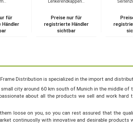
...
Lenkerendkappen...
Seitenz
ur für
Preise nur für
Preis
e Händler
registrierte Händler
registri
bar
sichtbar
si
Frame Distribution is specialized in the import and distribu
mall city around 60 km south of Munich in the middle of th
 passionate about all the products we sell and work hard 
 them loose on you, so you can rest assured that the qual
rket continuoslly with innovative and desirable products w