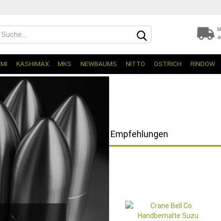
UMI
KASHIMAX
MKS
NEWBAUMS
NITTO
OSTRICH
RINDOW
Empfehlungen
TO