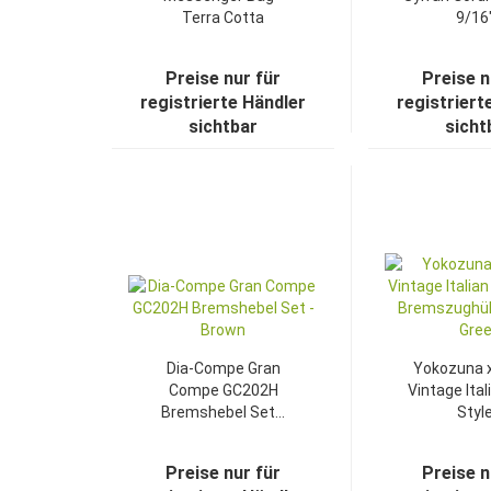
Terra Cotta
9/16"
Preise nur für
Preise n
registrierte Händler
registriert
sichtbar
sicht
TOP
Dia-Compe Gran
Yokozuna 
Compe GC202H
Vintage Ita
Bremshebel Set...
Style.
Preise nur für
Preise n