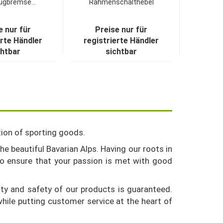
ugbremse...
Rahmenschalthebel
Set...
e nur für
Preise nur für
erte Händler
registrierte Händler
chtbar
sichtbar
tion of sporting goods.
e beautiful Bavarian Alps. Having our roots in
to ensure that your passion is met with good
ity and safety of our products is guaranteed.
hile putting customer service at the heart of