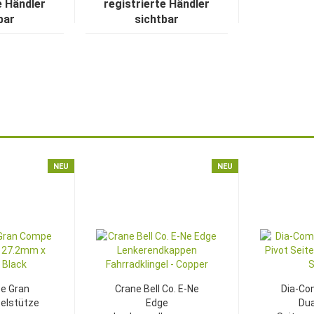
e Händler
registrierte Händler
bar
sichtbar
NEU
NEU
e Gran
Crane Bell Co. E-Ne
Dia-Co
elstütze
Edge
Dua