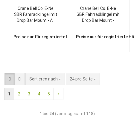
Crane Bell Co. E-Ne
Crane Bell Co. E-Ne
SBR Fahrradklingel mit
SBR Fahrradklingel mit
Drop Bar Mount - All
Drop Bar Mount -
Chrome
Chrome Plated
Preise nur für registrierte Händler sichtbar
Preise nur für registrierte H
Sortieren nach
24 pro Seite
1
2
3
4
5
»
1
bis
24
(von insgesamt
118
)