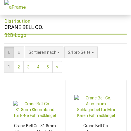
CRANE BELL CO.
Sortieren nach
24 pro Seite
1
2
3
4
5
»
Crane Bell Co. 31.8mm
Crane Bell Co.