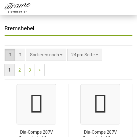
Bremshebel
Sortieren nach
24 pro Seite
1
2
3
»
Dia-Compe 287V
Dia-Compe 287V