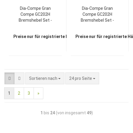
Dia-Compe Gran
Dia-Compe Gran
Compe GC202H
Compe GC202H
Bremshebel Set -
Bremshebel Set -
Black
Brown
Preise nur für registrierte Händler sichtbar
Preise nur für registrierte H
Sortieren nach
24 pro Seite
1
2
3
»
1
bis
24
(von insgesamt
49
)