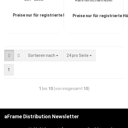
Rahmenschalthebel
Set - Silver
Preise nur für registrierte Händler sichtbar
Preise nur für registrierte H
Sortieren nach
24 pro Seite
1
1
bis
10
(von insgesamt
10
)
aFrame Distribution Newsletter