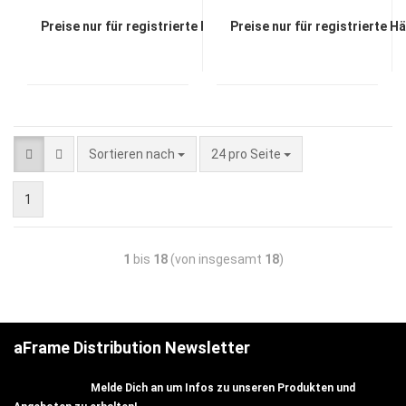
Preise nur für registrierte Händler sichtbar
Preise nur für registrierte H
Sortieren nach
24 pro Seite
1
1
bis
18
(von insgesamt
18
)
aFrame Distribution Newsletter
Melde Dich an um Infos zu unseren Produkten und