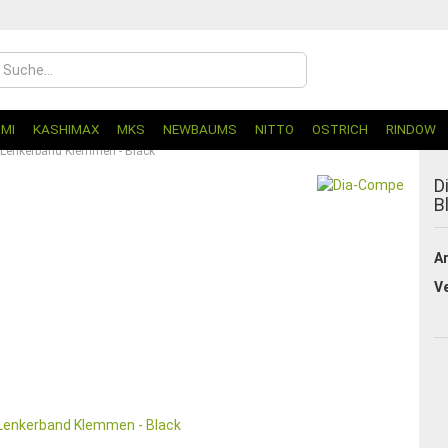
UMI
KASHIMAX
MKS
NEWBAUMS
NITTO
OSTRICH
RINDOW
Lenkerband Klemmen - Black
D
B
Ar
V