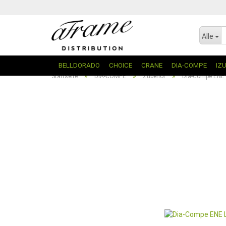
Alle
BELLDORADO
CHOICE
CRANE
DIA-COMPE
IZ
»
»
»
Startseite
DIA-COMPE
Zubehör
Dia-Compe ENE 