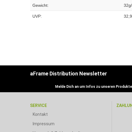
Gewicht:
32g
UVP:
32,
aFrame Distribution Newsletter
Melde Dich an um Infos zu unseren Produkte
SERVICE
ZAHLU
Kontakt
Impressum