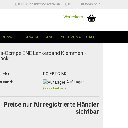
B2B Kundenkonto erstellen
DE
Kundenlogin
Warenkorb
Sprache auswählen | Change Language
RUNWELL
TANAKA
TANGE
YOKOZUNA
SALE
ia-Compe ENE Lenkerband Klemmen -
lack
t.-Nr.:
DC-EBTC-BK
ersand:
Auf Lager
Konto erstellen
(Paketlaufzeiten)
Passwort vergessen?
Preise nur für registrierte Händler
sichtbar