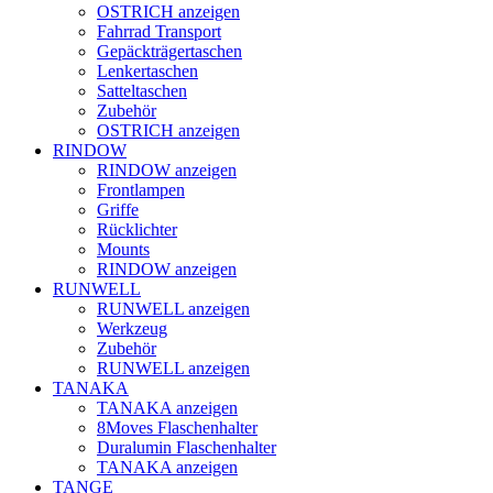
OSTRICH anzeigen
Fahrrad Transport
Gepäckträgertaschen
Lenkertaschen
Satteltaschen
Zubehör
OSTRICH anzeigen
RINDOW
RINDOW anzeigen
Frontlampen
Griffe
Rücklichter
Mounts
RINDOW anzeigen
RUNWELL
RUNWELL anzeigen
Werkzeug
Zubehör
RUNWELL anzeigen
TANAKA
TANAKA anzeigen
8Moves Flaschenhalter
Duralumin Flaschenhalter
TANAKA anzeigen
TANGE