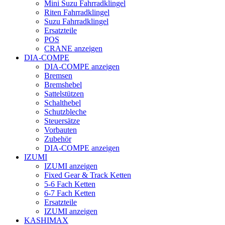
Mini Suzu Fahrradklingel
Riten Fahrradklingel
Suzu Fahrradklingel
Ersatzteile
POS
CRANE anzeigen
DIA-COMPE
DIA-COMPE anzeigen
Bremsen
Bremshebel
Sattelstützen
Schalthebel
Schutzbleche
Steuersätze
Vorbauten
Zubehör
DIA-COMPE anzeigen
IZUMI
IZUMI anzeigen
Fixed Gear & Track Ketten
5-6 Fach Ketten
6-7 Fach Ketten
Ersatzteile
IZUMI anzeigen
KASHIMAX