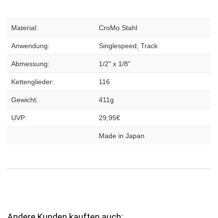
Material:
CroMo Stahl
Anwendung:
Singlespeed, Track
Abmessung:
1/2" x 1/8"
Kettenglieder:
116
Gewicht:
411g
UVP:
29,95€
Made in Japan
Andere Kunden kauften auch: