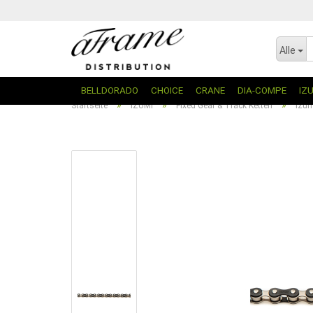
Alle
BELLDORADO
CHOICE
CRANE
DIA-COMPE
IZ
»
»
»
Startseite
IZUMI
Fixed Gear & Track Ketten
Izum