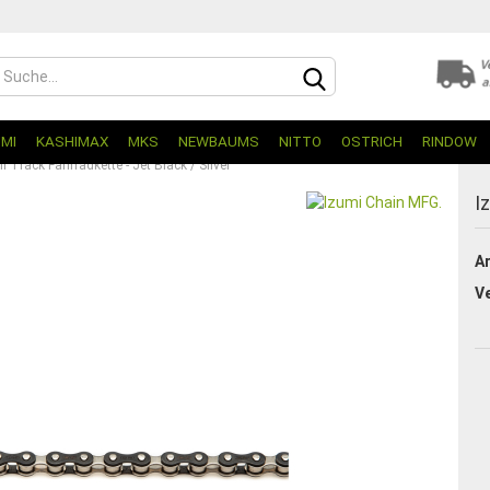
UMI
KASHIMAX
MKS
NEWBAUMS
NITTO
OSTRICH
RINDOW
i Track Fahrradkette - Jet Black / Silver
I
Ar
V