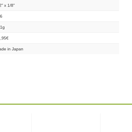
2" x 1/8"
16
11g
,95€
de in Japan