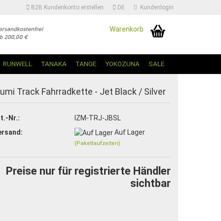
B2B Kundenkonto erstellen
DE
Kundenlogin
Warenkorb
Sprache auswählen | Change Language
RUNWELL
TANAKA
TANGE
YOKOZUNA
SALE
TOP
zumi Track Fahrradkette - Jet Black / Silver
t.-Nr.:
IZM-TRJ-JBSL
ersand:
Auf Lager
(Paketlaufzeiten)
Konto erstellen
Passwort vergessen?
Preise nur für registrierte Händler
sichtbar