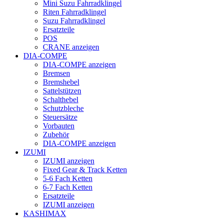
Mini Suzu Fahrradklingel
Riten Fahrradklingel
Suzu Fahrradklingel
Ersatzteile
POS
CRANE anzeigen
DIA-COMPE
DIA-COMPE anzeigen
Bremsen
Bremshebel
Sattelstützen
Schalthebel
Schutzbleche
Steuersätze
Vorbauten
Zubehör
DIA-COMPE anzeigen
IZUMI
IZUMI anzeigen
Fixed Gear & Track Ketten
5-6 Fach Ketten
6-7 Fach Ketten
Ersatzteile
IZUMI anzeigen
KASHIMAX