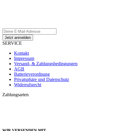
aFrame Distribution Newsletter
Melde Dich an um Infos zu unseren Produkten und Angeboten
zu erhalten!
SERVICE
Kontakt
Impressum
Versand- & Zahlungsbedingungen
AGB
Batterieverordnung
Privatsphäre und Datenschutz
Widerrufsrecht
Zahlungsarten
WIR VERSENDEN MIT