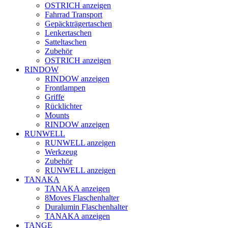
OSTRICH anzeigen
Fahrrad Transport
Gepäckträgertaschen
Lenkertaschen
Satteltaschen
Zubehör
OSTRICH anzeigen
RINDOW
RINDOW anzeigen
Frontlampen
Griffe
Rücklichter
Mounts
RINDOW anzeigen
RUNWELL
RUNWELL anzeigen
Werkzeug
Zubehör
RUNWELL anzeigen
TANAKA
TANAKA anzeigen
8Moves Flaschenhalter
Duralumin Flaschenhalter
TANAKA anzeigen
TANGE