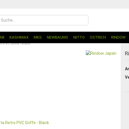
UMI
KASHIMAX
MKS
NEWBAUMS
NITTO
OSTRICH
RINDOW
 PVC Griffe - Black
R
Ar
V