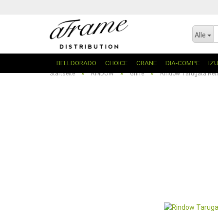
Alle
BELLDORADO
CHOICE
CRANE
DIA-COMPE
IZ
»
»
»
Startseite
RINDOW
Griffe
Rindow Tarugata Retro