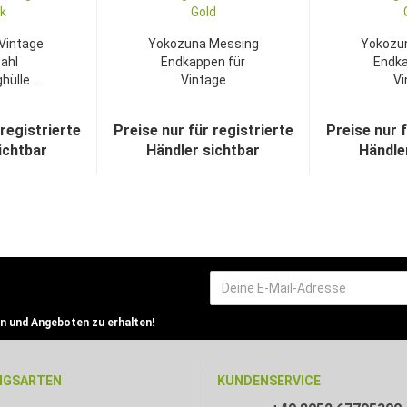
Vintage
Yokozuna Messing
Yokozu
ahl
Endkappen für
Endka
ülle...
Vintage
Vi
Bremszughüllen...
Schaltz
 registrierte
Preise nur für registrierte
Preise nur f
ichtbar
Händler sichtbar
Händle
n und Angeboten zu erhalten!
NGSARTEN
KUNDENSERVICE