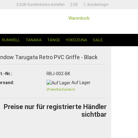
B2B Kundenkonto erstellen
DE
Kundenlogin
Warenkorb
Sprache auswählen | Change Language
RUNWELL
TANAKA
TANGE
YOKOZUNA
SALE
indow Tarugata Retro PVC Griffe - Black
t.-Nr.:
RBJ-002-BK
ersand:
Auf Lager
(Paketlaufzeiten)
Konto erstellen
Passwort vergessen?
Preise nur für registrierte Händler
sichtbar