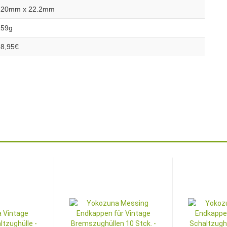
120mm x 22.2mm
159g
18,95€