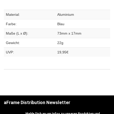
Material:
Aluminium
Farbe:
Blau
Maße (L x Ø):
73mm x 17mm
Gewicht:
22g
UVP:
19,95€
aFrame Distribution Newsletter
Melde Dich an um Infos zu unseren Produkten und