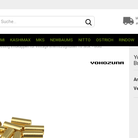
UMI
KASHIMAX
MKS
NEWBAUMS
NITTO
OSTRICH
RINDOW
sing Endkappen für Vintage Bremszughüllen 10 Stck. - Gold
Y
B
Ar
V