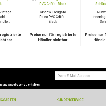
Vintage
Rindow Tarugata
Runwe
ahl
Retro PVC Griffe -
Innenlag
ülle...
Black
Schl
 registrierte
Preise nur für registrierte
Preise nur f
ichtbar
Händler sichtbar
Händle
n und Angeboten zu erhalten!
NGSARTEN
KUNDENSERVICE