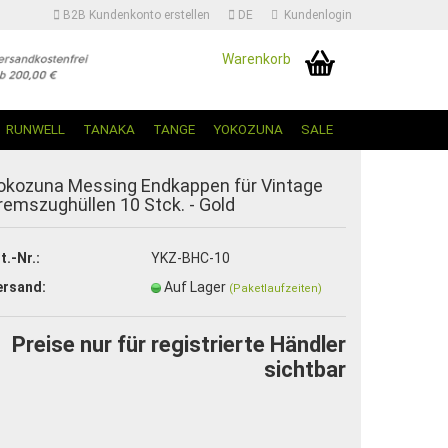
B2B Kundenkonto erstellen
DE
Kundenlogin
Warenkorb
Sprache auswählen | Change Language
RUNWELL
TANAKA
TANGE
YOKOZUNA
SALE
okozuna Messing Endkappen für Vintage
remszughüllen 10 Stck. - Gold
t.-Nr.:
YKZ-BHC-10
ersand:
Auf Lager
(Paketlaufzeiten)
Konto erstellen
Passwort vergessen?
Preise nur für registrierte Händler
sichtbar