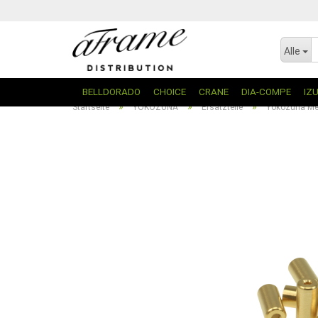
Alle
BELLDORADO
CHOICE
CRANE
DIA-COMPE
IZ
»
»
»
Startseite
YOKOZUNA
Ersatzteile
Yokozuna Mes