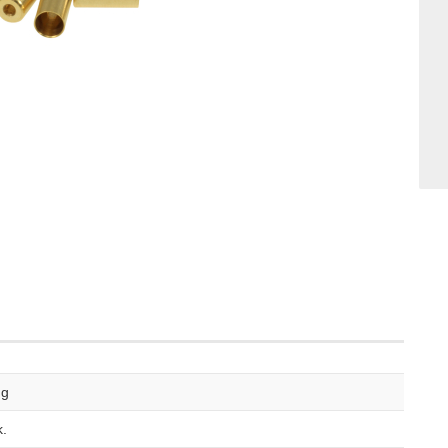
ng
k.